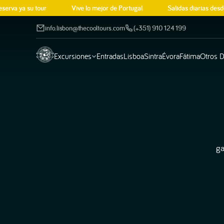
rva ya su tour
Vive lo mejor de Portugal
Salidas diarias desde 
info.lisbon@thecooltours.com
(+351) 910 124 199
Excursiones
Entradas
Lisboa
Sintra
Évora
Fátima
Otros D
Explore nuestras
Portugal tiene much
excursiones
más por descubrir
ga
Por tipo
Elija una ubicación
Por interés
Excursiones de un día
Tomar
Historia y Cultura
Excursiones de medio día
Óbidos
Monumentos y Palaci
Visitas guiadas
Berlengas
Gastronomía y Vino
Excursiones privadas
Cascais
Paseos y Caminatas
City Pass
Espiritual y Religioso
Joyas Ocultas