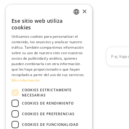
×
Ese sitio web utiliza
ENGLISH
cookies
SPANISH
Utilizamos cookies para personalizar el
contenido, los anuncios y analizar nuestro
PORTUGUESE
tráfico. También compartimos información
FRENCH
sobre su uso de nuestro sitio con nuestros
socios de publicidad y análisis, quienes
pueden combinarla con otra información
que les haya proporcionado o que hayan
recopilado a partir del uso de sus servicios.
Más información
COOKIES ESTRICTAMENTE
NECESARIAS
COOKIES DE RENDIMIENTO
COOKIES DE PREFERENCIAS
COOKIES DE FUNCIONALIDAD