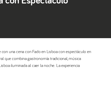
le con una cena con Fado en Lisboa con espectáculo en
tural que combina gastronomía tradicional, música
Lisboa iluminada al caer la noche. La experiencia
le con una cena con Fado en Lisboa con espectáculo en
tural que combina gastronomía tradicional, música
Lisboa iluminada al caer la noche.
n un restaurante típico de Fado, donde disfrutará de una