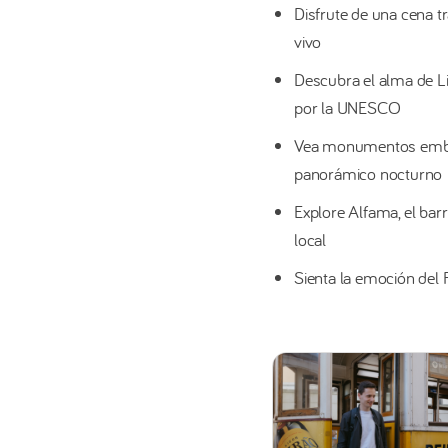
cena tradicional portugue
Disfrute de una cena t
característicos de la coci
vivo
la intensidad emocional d
Descubra el alma de Li
profesionales.
por la UNESCO
Vea monumentos emble
Reconocido por la UNESCO
panorámico nocturno
Humanidad, el Fado expre
el destino. Durante el espe
Explore Alfama, el barr
esta música tan ligada a l
local
Sienta la emoción del
Tras la cena y el espectác
panorámico por Lisboa de
emblemáticos de la ciudad
monumentos, barrios hist
acogedor.