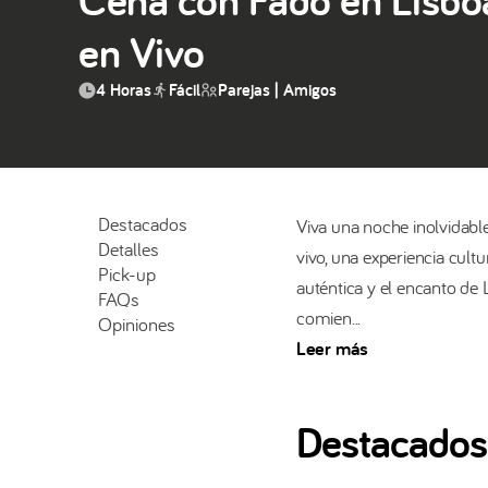
en Vivo
4 Horas
Fácil
Parejas | Amigos
Destacados
Viva una noche inolvidab
Detalles
vivo, una experiencia cul
Pick-up
auténtica y el encanto de 
FAQs
comien...
Opiniones
Viva una noche inolvidab
Leer más
vivo, una experiencia cul
auténtica y el encanto de 
Destacados
La experiencia comienza e