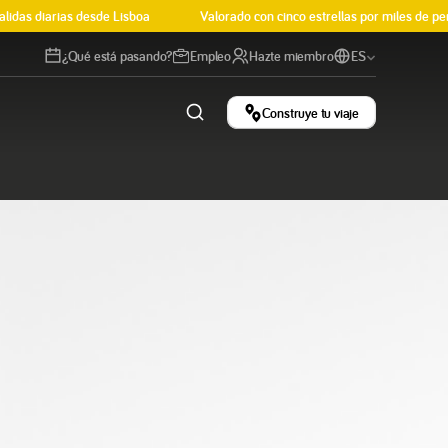
diarias desde Lisboa
Valorado con cinco estrellas por miles de personas
¿Qué está pasando?
Empleo
Hazte miembro
ES
Construye tu viaje
nda
Nuestras
ural
Historias
les y experiencias
Consejos, curiosidades e
sfrute de las mejores experiencias de Portugal.
inspiración viajera.
Leer el blog