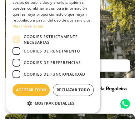
socios de publicidad y análisis, quienes
pueden combinarla con otra información
que les haya proporcionado o que hayan
recopilado a partir del uso de sus servicios.
Más información
COOKIES ESTRICTAMENTE
NECESARIAS
COOKIES DE RENDIMIENTO
COOKIES DE PREFERENCIAS
Reservar
COOKIES DE FUNCIONALIDAD
Tour Privado a Pie en Sintra y la Quinta da Regaleira
ACEPTAR TODO
RECHAZAR TODO
3 Horas
Familias, Parejas & otros
Desde
70,00 €
por persona
MOSTRAR DETALLES