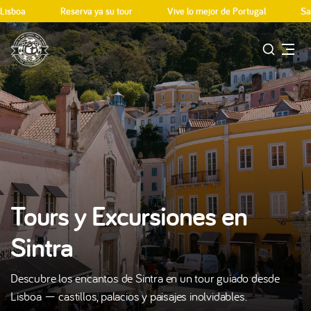
boa
Reserva ya su tour
Vive lo mejor de Portugal
Salida
Tours y Excursiones en
Sintra
Descubre los encantos de Sintra en un tour guiado desde
Lisboa — castillos, palacios y paisajes inolvidables.