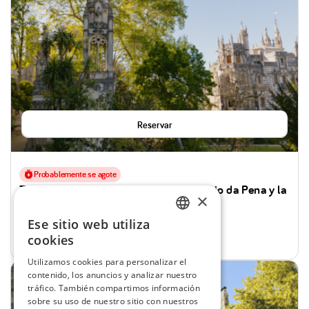
Reservar
Probablemente se agote
Tour de Día Completo a Sintra, el Palacio da Pena y la
×
Quinta da Regaleira desde Lisboa
8 Horas
Familias, Parejas & otros
Ese sitio web utiliza
ENGLISH
Desde
52,00 €
por persona
cookies
SPANISH
Utilizamos cookies para personalizar el
contenido, los anuncios y analizar nuestro
PORTUGUESE
tráfico. También compartimos información
FRENCH
sobre su uso de nuestro sitio con nuestros