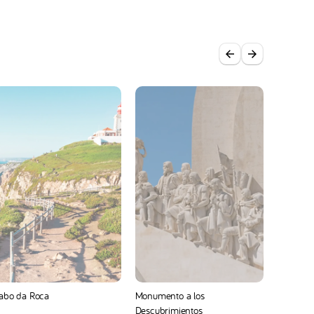
abo da Roca
Monumento a los
Castillo 
Descubrimientos