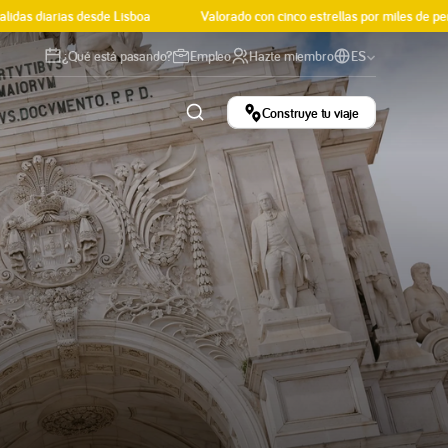
as diarias desde Lisboa
Valorado con cinco estrellas por miles de perso
¿Qué está pasando?
Empleo
Hazte miembro
ES
Construye tu viaje
nda
Nuestras
ural
Historias
les y experiencias
Consejos, curiosidades e
sfrute de las mejores experiencias de Portugal.
inspiración viajera.
Leer el blog