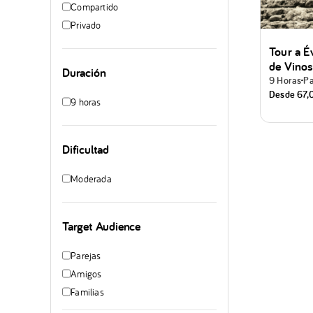
Compartido
Privado
Tour a É
de Vinos
Duración
9 Horas
Pa
Desde
67,
9 horas
Dificultad
Moderada
Target Audience
Parejas
Amigos
Familias