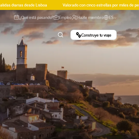
as diarias desde Lisboa
Valorado con cinco estrellas por miles de perso
¿Qué está pasando?
Empleo
Hazte miembro
ES
Construye tu viaje
nda
Nuestras
ural
Historias
les y experiencias
Consejos, curiosidades e
sfrute de las mejores experiencias de Portugal.
inspiración viajera.
Leer el blog