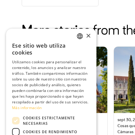
More stories
from th
×
Ese sitio web utiliza
ENGLISH
cookies
SPANISH
Utilizamos cookies para personalizar el
contenido, los anuncios y analizar nuestro
PORTUGUESE
tráfico. También compartimos información
FRENCH
sobre su uso de nuestro sitio con nuestros
socios de publicidad y análisis, quienes
pueden combinarla con otra información
que les haya proporcionado o que hayan
recopilado a partir del uso de sus servicios.
Más información
COOKIES ESTRICTAMENTE
jul 30, 2026
Cosas que hacer
sept 30, 
NECESARIAS
The Best Day Trips from Lisbon:
Cosas que
Complete Guide
Cámaras
COOKIES DE RENDIMIENTO