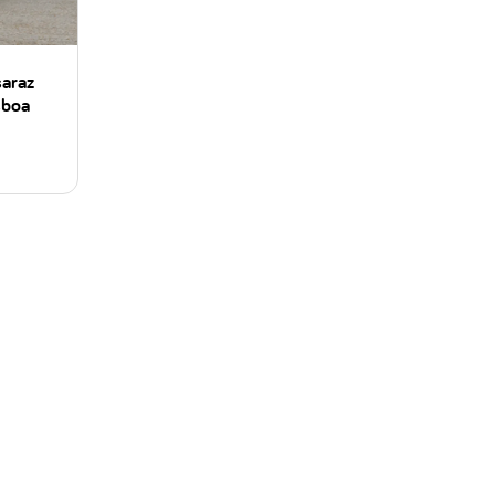
saraz
sboa