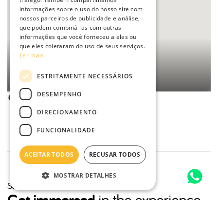
PORTUGUESE
informações sobre o uso do nosso site com
nossos parceiros de publicidade e análise,
FRENCH
que podem combiná-las com outras
informações que você forneceu a eles ou
que eles coletaram do uso de seus serviços.
Ler mais
ESTRITAMENTE NECESSÁRIOS
Ver indicações
DESEMPENHO
Parque Eduardo VII, Lisbon, Portugal 1070
DIRECIONAMENTO
FUNCIONALIDADE
ACEITAR TODOS
RECUSAR TODOS
MOSTRAR DETALHES
Sónar Lisboa
Get immersed
in the experience
We leave you with some recommendations, so you can enjoy