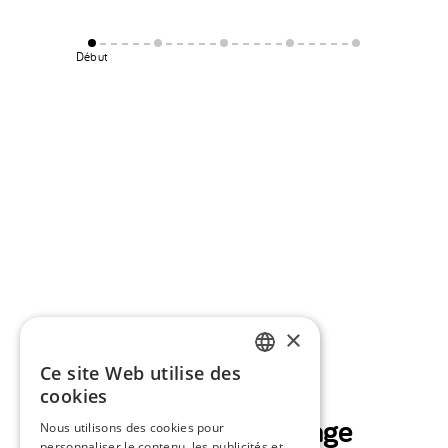
Début
×
Ce site Web utilise des
ENGLISH
cookies
SPANISH
Planifiez votre voyage
Nous utilisons des cookies pour
personnaliser le contenu, les publicités et
PORTUGUESE