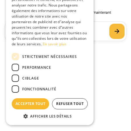
analyser notre trafic. Nous partageons
FRENCH
également des informations sur votre
Donnez-lui un titre et commencez à construire maintenant
utilisation de notre site avec nos
partenaires de publicité et d"analyse qui
peuvent les combiner avec d"autres
informations que vous leur avez fournies ou
qu"ils ont collectées lors de votre utilisation
de leurs services.
En savoir plus
STRICTEMENT NÉCESSAIRES
PERFORMANCE
CIBLAGE
FONCTIONNALITÉ
ACCEPTER TOUT
REFUSER TOUT
AFFICHER LES DÉTAILS